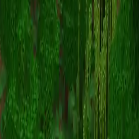
RamboMortal
Torna alle skin