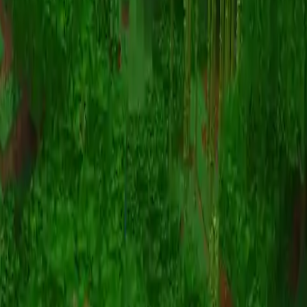
Animazione
(S I W R F V)