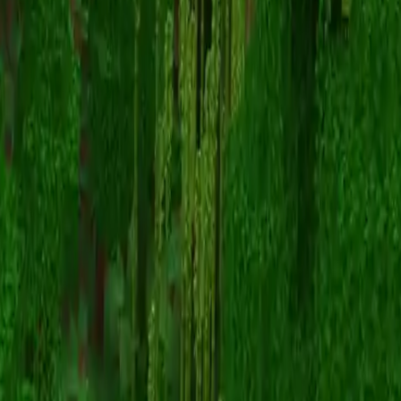
Charizard6er
Torna alle skin