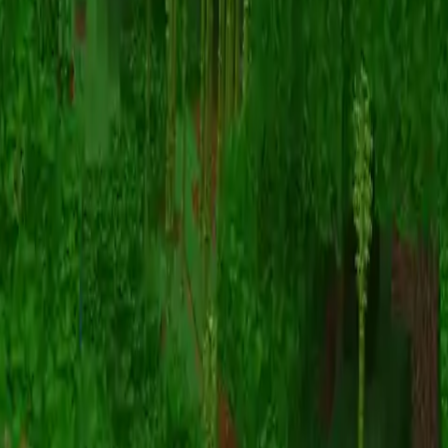
Animazione
(S I W R F V)