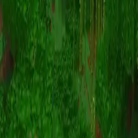
Animazione
(S I W R F V)