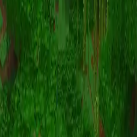
Animazione
(S I W R F V)