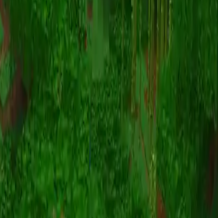
Animazione
(S I W R F V)