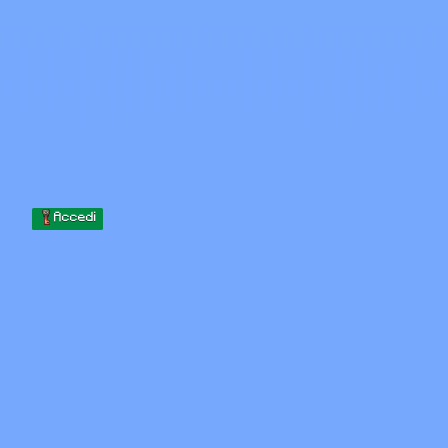
Skip to content
Vai al contenuto
Minecraft.How
Server
Skin
Forum
Blog
Strumenti
Accedi
Home