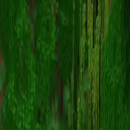
Jinxqd
Torna alle skin