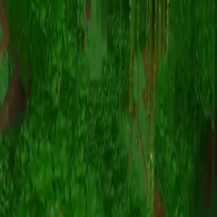
Animazione
(S I W R F V)