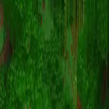
Animazione
(S I W R F V)