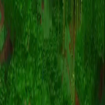
Animazione
(S I W R F V)