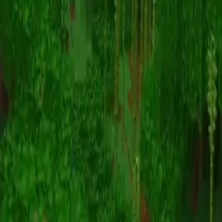
Animazione
(S I W R F V)