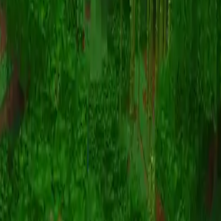
Animazione
(S I W R F V)