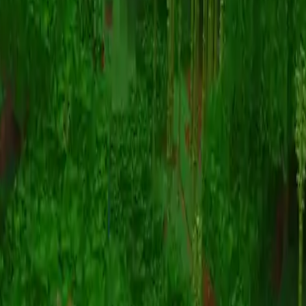
Animazione
(S I W R F V)