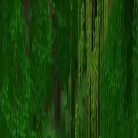
WilburSoots_Blue
Torna alle skin