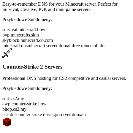
Easy-to-remember DNS for your Minecraft server. Perfect for
Survival, Creative, PvP, and mini-game servers.
Przykładowe Subdomeny:
survival.minecraft.how
pvp.minecrafts.skin
skyblock.minecraft.co.com
minecraft dns
minecraft server domain
free minecraft dns
Counter-Strike 2 Servers
Professional DNS hosting for CS2 competitive and casual servers.
Przykładowe Subdomeny:
surf.cs2.my
awp.counter-strike.how
bhop.cs2.my
cs2 dns
counter-strike dns
csgo server domain