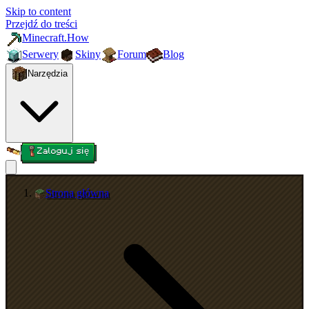
Skip to content
Przejdź do treści
Minecraft.How
Serwery
Skiny
Forum
Blog
Narzędzia
Zaloguj się
Strona główna