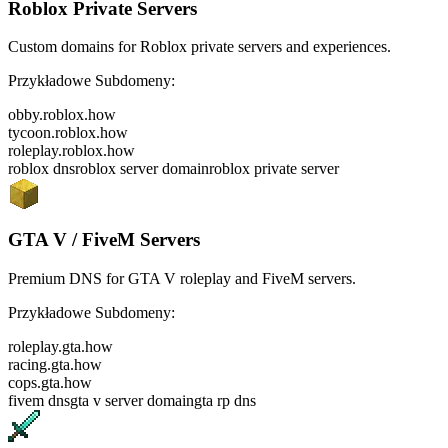
Roblox Private Servers
Custom domains for Roblox private servers and experiences.
Przykładowe Subdomeny:
obby.roblox.how
tycoon.roblox.how
roleplay.roblox.how
roblox dns
roblox server domain
roblox private server
GTA V / FiveM Servers
Premium DNS for GTA V roleplay and FiveM servers.
Przykładowe Subdomeny:
roleplay.gta.how
racing.gta.how
cops.gta.how
fivem dns
gta v server domain
gta rp dns