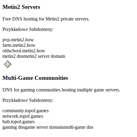
Metin2 Servers
Free DNS hosting for Metin2 private servers.
Przykładowe Subdomeny:
pvp.metin2.how
farm.metin2.how
oldschool.metin2.how
metin2 dns
metin2 server domain
Multi-Game Communities
DNS for gaming communities hosting multiple game servers.
Przykładowe Subdomeny:
community.topof.games
network.topof.games
hub.topof.games
gaming dns
game server domain
multi-game dns