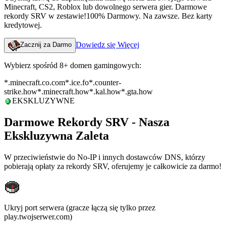
Minecraft, CS2, Roblox lub dowolnego serwera gier. Darmowe
rekordy SRV w zestawie!
100% Darmowy. Na zawsze. Bez karty
kredytowej.
Dowiedz się Więcej
Zacznij za Darmo
Wybierz spośród 8+ domen gamingowych:
*.
minecraft.co.com
*.
ice.fo
*.
counter-
strike.how
*.
minecraft.how
*.
kal.how
*.
gta.how
EKSKLUZYWNE
Darmowe Rekordy SRV - Nasza
Ekskluzywna Zaleta
W przeciwieństwie do No-IP i innych dostawców DNS, którzy
pobierają opłaty za rekordy SRV, oferujemy je całkowicie za darmo!
Ukryj port serwera (gracze łączą się tylko przez
play.twojserwer.com)