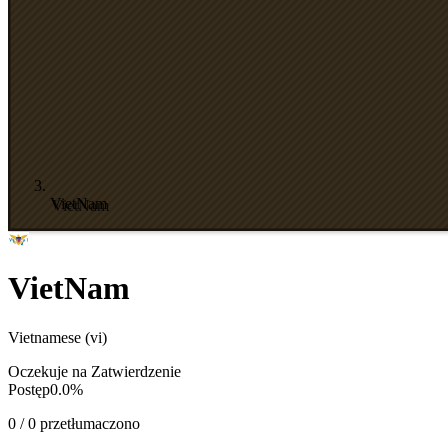
VietNam
VietNam
Vietnamese
(
vi
)
Oczekuje na Zatwierdzenie
Postęp
0.0
%
0
/
0
przetłumaczono