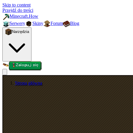
Skip to content
Przejdź do treści
Minecraft.How
Serwery
Skiny
Forum
Blog
Narzędzia
Zaloguj się
Strona główna