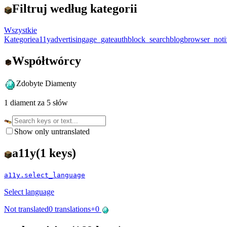
Filtruj według kategorii
Wszystkie
Kategorie
a11y
advertising
age_gate
auth
block_search
blog
browser_notif
Współtwórcy
Zdobyte Diamenty
1 diament za 5 słów
Show only untranslated
a11y
(
1
keys)
a11y.select_language
Select language
Not translated
0
translations
+
0