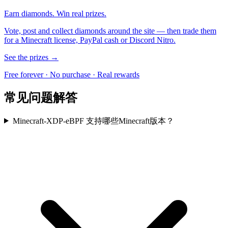
Earn diamonds. Win real prizes.
Vote, post and collect diamonds around the site — then trade them
for a Minecraft license, PayPal cash or Discord Nitro.
See the prizes →
Free forever · No purchase · Real rewards
常见问题解答
Minecraft-XDP-eBPF 支持哪些Minecraft版本？