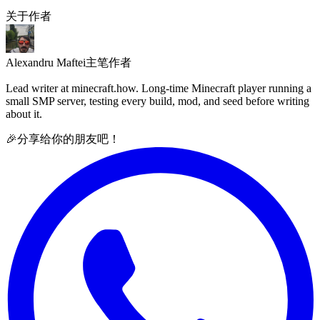
关于作者
Alexandru Maftei
主笔作者
Lead writer at minecraft.how. Long-time Minecraft player running a
small SMP server, testing every build, mod, and seed before writing
about it.
🎉
分享给你的朋友吧！