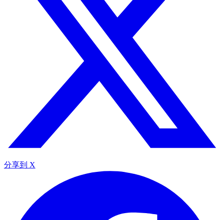
分享到 X