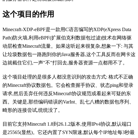
这个项目的作用
Minecraft-XDP-eBPF是一款用C语言编写的XDP(eXpress Data
Path)防火墙,利用eBPF(扩展伯克利数据包过滤)技术在网络驱
动层检查Minecraft流量。如果这听起来很复杂,想象一下: 与其
让垃圾数据包一路跑到你的Java服务器,这个工具反而在网卡这
边就截住它们,一声"不"打回去,服务器资源一点都用不了。
这个项目处理的是很多人都没意识到的攻击方式: 格式不正确
的Minecraft协议数据包。它会检查握手协议、状态ping和登录
请求,然后丢弃任何违反Minecraft协议规范或看起来可疑的东
西。关键是,那些编码错误的VarInt、乱七八糟的数据包序列、
畸形的连接尝试,统统没了。
目前它支持Minecraft 1.8到26.1.2版本,使用IPv4协议,默认端口
是25565(显然)。它还内置了SYN限速,默认每个IP地址每3秒最