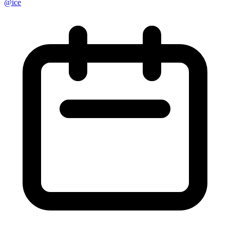
@
ice