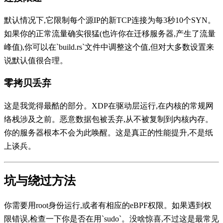
默认情况下,它限制每个源IP的新TCP连接为每3秒10个SYN。
如果你的正常流量确实很猛(也许你在迁移服务器,产生了流量
峰值),你可以在`build.rs`文件中调整这个值,但对大多数设置来
说默认值很合理。
零拷贝丢弃
这是我觉得最酷的部分。XDP在驱动层运行,在内核的常规网
络栈涉及之前。恶意数据包被丢弃,从不被复制到内核内存。
你的服务器根本不会为此唤醒。这是真正的性能提升,不是纸
上谈兵。
坑与绕过方法
你需要用root身份运行,或者有相应的eBPF权限。如果遇到权
限错误,检查一下你是否在用`sudo`。没啥惊喜,不过这是最常见