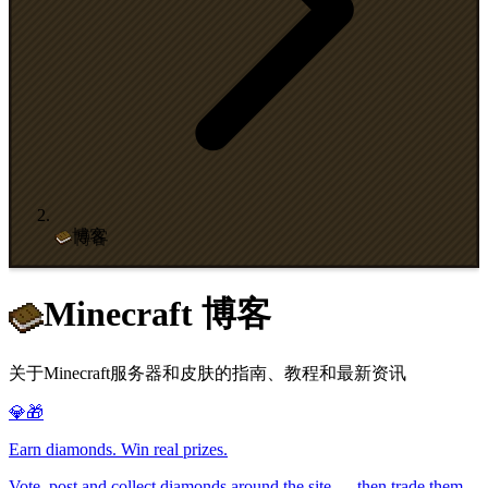
博客
Minecraft 博客
关于Minecraft服务器和皮肤的指南、教程和最新资讯
💎🎁
Earn diamonds. Win real prizes.
Vote, post and collect diamonds around the site — then trade them