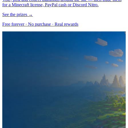
for a Minecraft license, PayPal cash or Discord Nitro.
See the prizes →
Free forever · No purchase · Real rewards