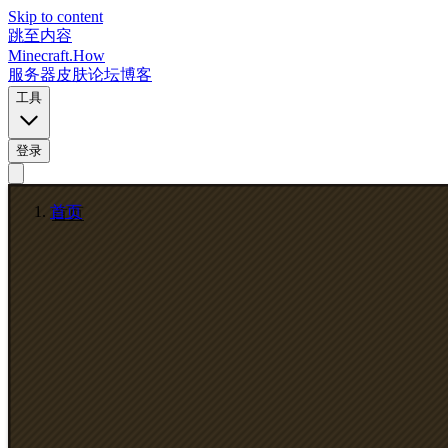
Skip to content
跳至内容
Minecraft.How
服务器
皮肤
论坛
博客
工具
登录
首页