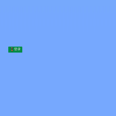
Skip to content
跳至内容
Minecraft.How
服务器
皮肤
论坛
博客
工具
登录
首页