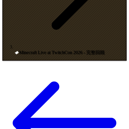
Minecraft Live at TwitchCon 2026 - 完整回顾