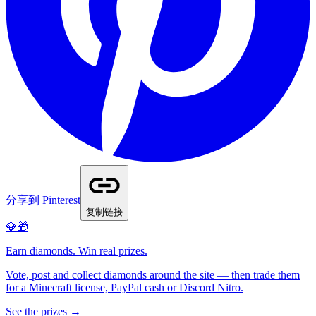
分享到 Pinterest
复制链接
💎🎁
Earn diamonds. Win real prizes.
Vote, post and collect diamonds around the site — then trade them
for a Minecraft license, PayPal cash or Discord Nitro.
See the prizes →