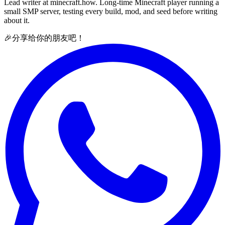
Lead writer at minecraft.how. Long-time Minecraft player running a
small SMP server, testing every build, mod, and seed before writing
about it.
🎉
分享给你的朋友吧！