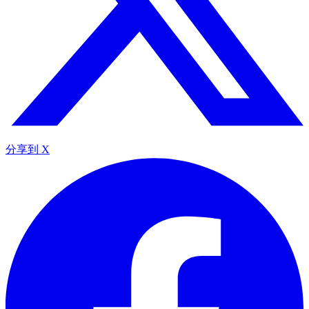
分享到 X