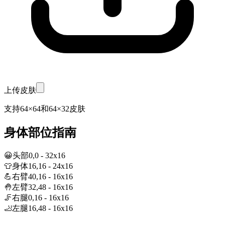
上传皮肤
支持64×64和64×32皮肤
身体部位指南
😀
头部
0
,
0
-
32
x
16
👕
身体
16
,
16
-
24
x
16
💪
右臂
40
,
16
-
16
x
16
🤚
左臂
32
,
48
-
16
x
16
🦵
右腿
0
,
16
-
16
x
16
🦶
左腿
16
,
48
-
16
x
16