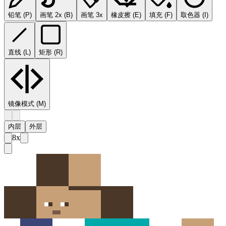
铅笔
(
P
)
画笔 2x
(
B
)
画笔 3x
橡皮擦
(
E
)
填充
(
F
)
取色器
(
I
)
直线
(
L
)
矩形
(
R
)
镜像模式
(M)
内层
外层
8
x