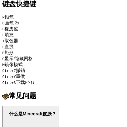
键盘快捷键
铅笔
P
画笔 2x
B
橡皮擦
E
填充
F
取色器
I
直线
L
矩形
R
显示/隐藏网格
G
镜像模式
M
撤销
Ctrl+Z
重做
Ctrl+Y
下载PNG
Ctrl+S
常见问题
什么是Minecraft皮肤？