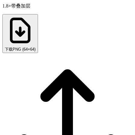
1.8+带叠加层
下载PNG
(
64×64
)