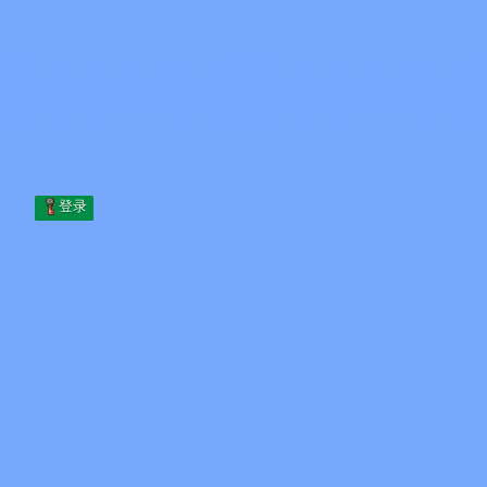
Skip to content
跳至内容
Minecraft.How
服务器
皮肤
论坛
博客
工具
登录
首页