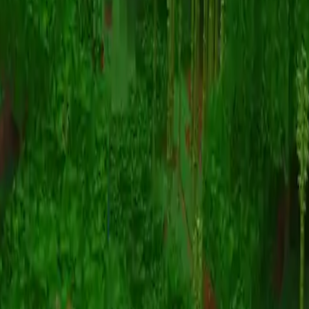
动画
(S I W R F V)