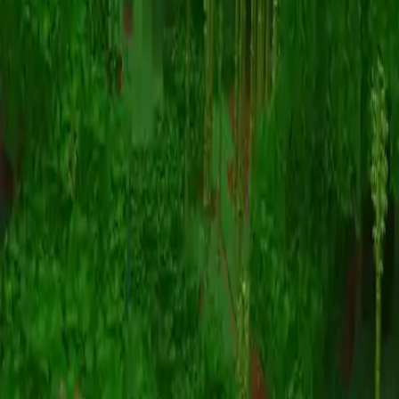
动画
(S I W R F V)