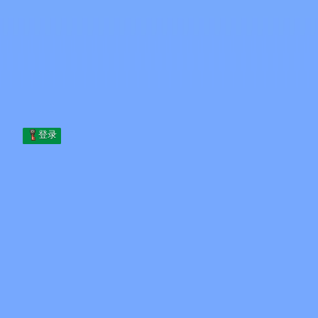
Skip to content
跳至内容
Minecraft.How
服务器
皮肤
论坛
博客
工具
登录
首页