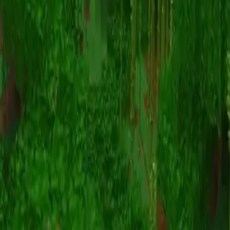
动画
(S I W R F V)