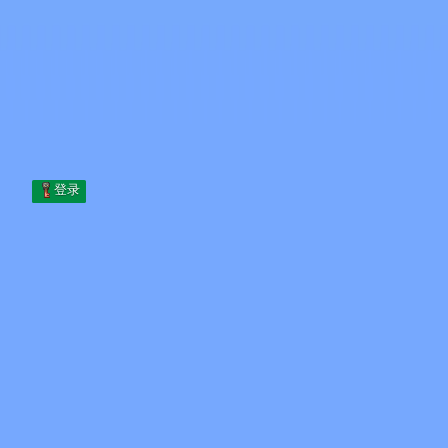
Skip to content
跳至内容
Minecraft.How
服务器
皮肤
论坛
博客
工具
登录
首页