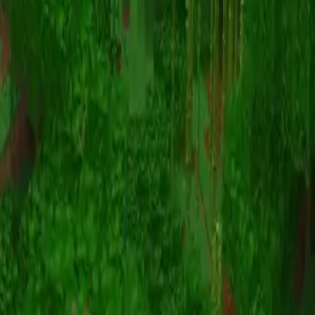
动画
(S I W R F V)