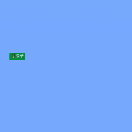
Skip to content
跳至内容
Minecraft.How
服务器
皮肤
论坛
博客
工具
登录
首页