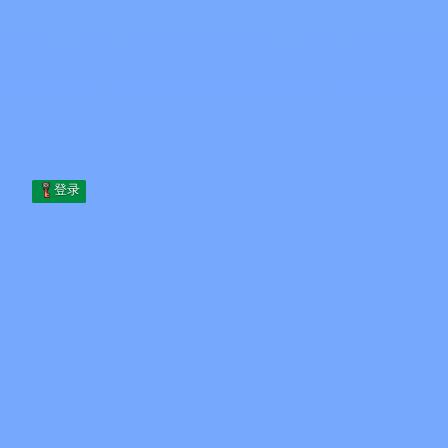
Skip to content
跳至内容
Minecraft.How
服务器
皮肤
论坛
博客
工具
登录
首页