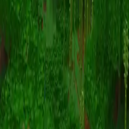
动画
(S I W R F V)