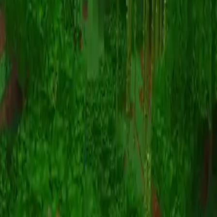
动画
(S I W R F V)