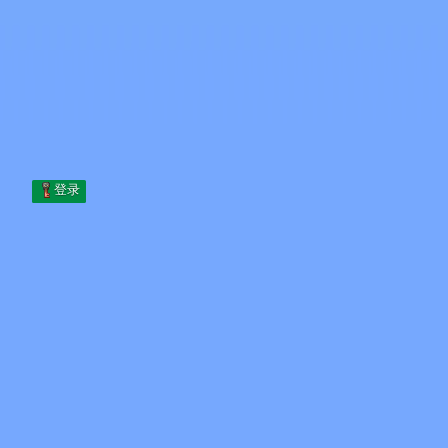
Skip to content
跳至内容
Minecraft.How
服务器
皮肤
论坛
博客
工具
登录
首页