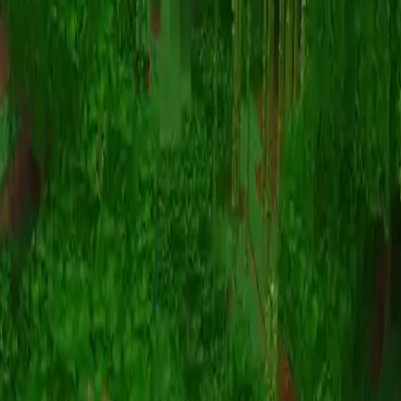
动画
(S I W R F V)