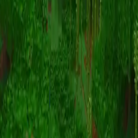
动画
(S I W R F V)