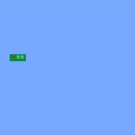
Skip to content
跳至内容
Minecraft.How
服务器
皮肤
论坛
博客
工具
登录
首页