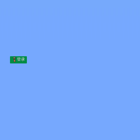
Skip to content
跳至内容
Minecraft.How
服务器
皮肤
论坛
博客
工具
登录
首页