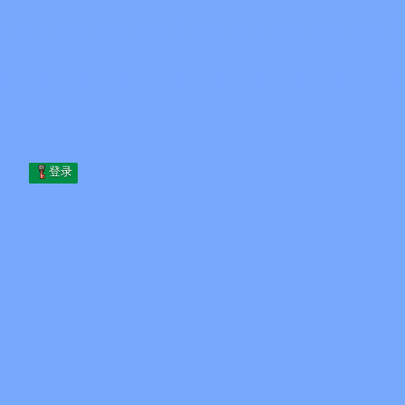
Skip to content
跳至内容
Minecraft.How
服务器
皮肤
论坛
博客
工具
登录
首页