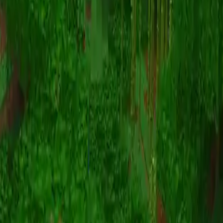
动画
(S I W R F V)