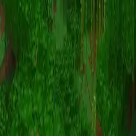
动画
(S I W R F V)