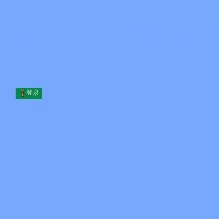
Skip to content
跳至内容
Minecraft.How
服务器
皮肤
论坛
博客
工具
登录
首页