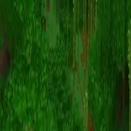
动画
(S I W R F V)