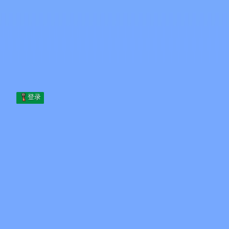
Skip to content
跳至内容
Minecraft.How
服务器
皮肤
论坛
博客
工具
登录
首页