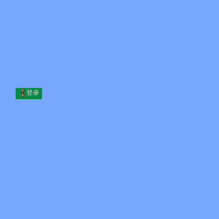
Skip to content
跳至内容
Minecraft.How
服务器
皮肤
论坛
博客
工具
登录
首页