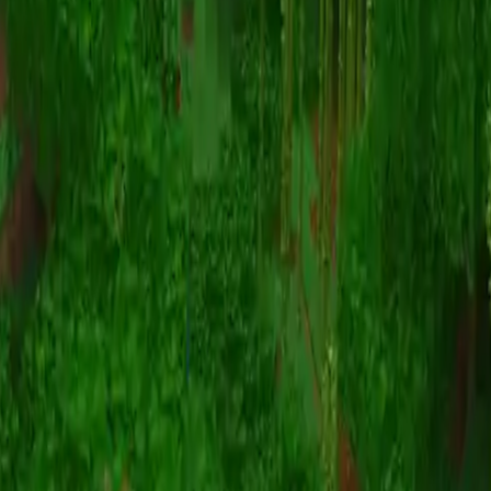
动画
(S I W R F V)