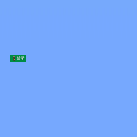
Skip to content
跳至内容
Minecraft.How
服务器
皮肤
论坛
博客
工具
登录
首页