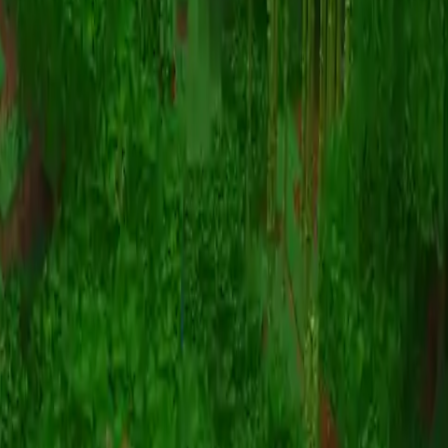
动画
(S I W R F V)