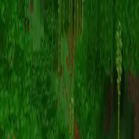
动画
(S I W R F V)