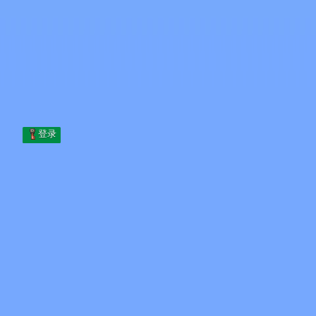
Skip to content
跳至内容
Minecraft.How
服务器
皮肤
论坛
博客
工具
登录
首页