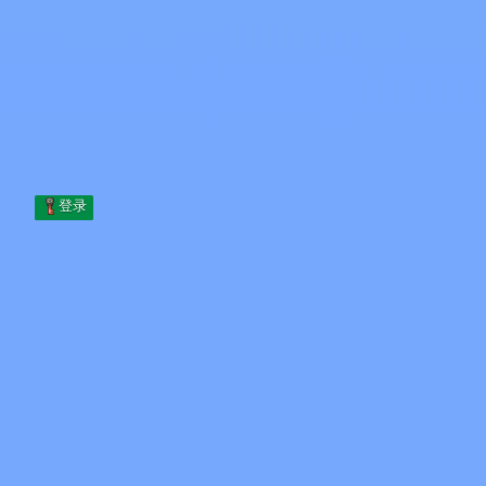
Skip to content
跳至内容
Minecraft.How
服务器
皮肤
论坛
博客
工具
登录
首页