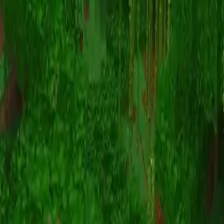
动画
(S I W R F V)