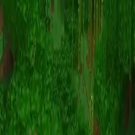
动画
(S I W R F V)