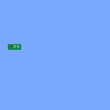
Skip to content
跳至内容
Minecraft.How
服务器
皮肤
论坛
博客
工具
登录
首页