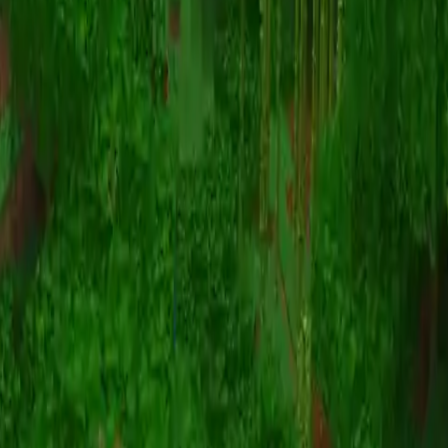
动画
(S I W R F V)