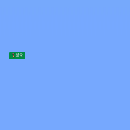
Skip to content
跳至内容
Minecraft.How
服务器
皮肤
论坛
博客
工具
登录
首页