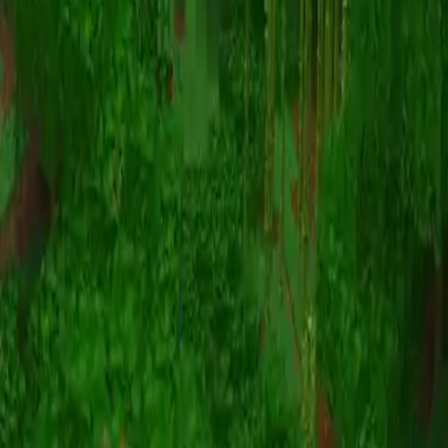
动画
(S I W R F V)