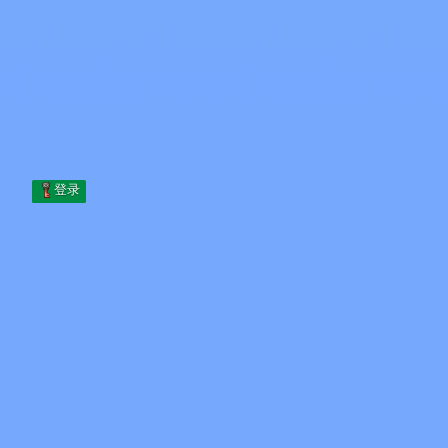
Skip to content
跳至内容
Minecraft.How
服务器
皮肤
论坛
博客
工具
登录
首页