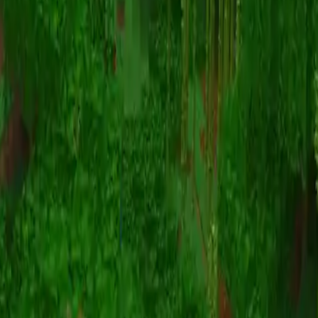
动画
(S I W R F V)