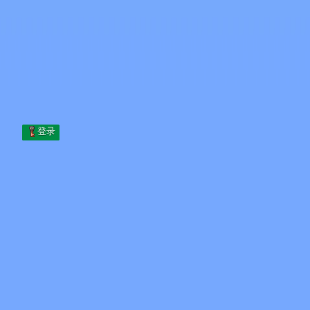
Skip to content
跳至内容
Minecraft.How
服务器
皮肤
论坛
博客
工具
登录
首页