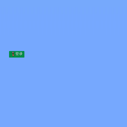
Skip to content
跳至内容
Minecraft.How
服务器
皮肤
论坛
博客
工具
登录
首页