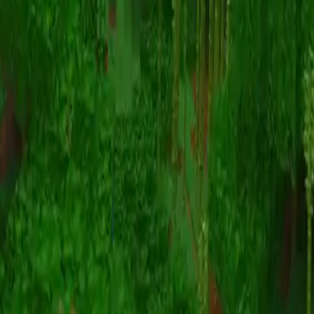
动画
(S I W R F V)