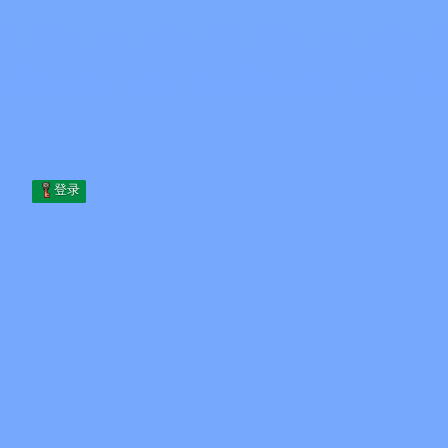
Skip to content
跳至内容
Minecraft.How
服务器
皮肤
论坛
博客
工具
登录
首页