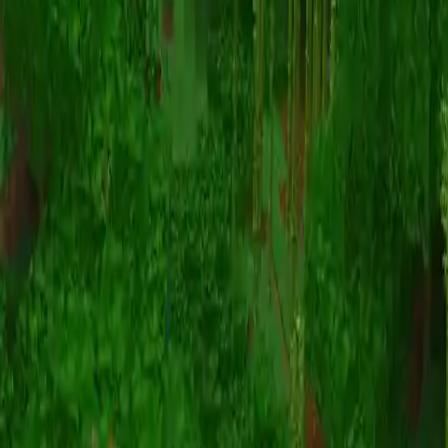
动画
(S I W R F V)