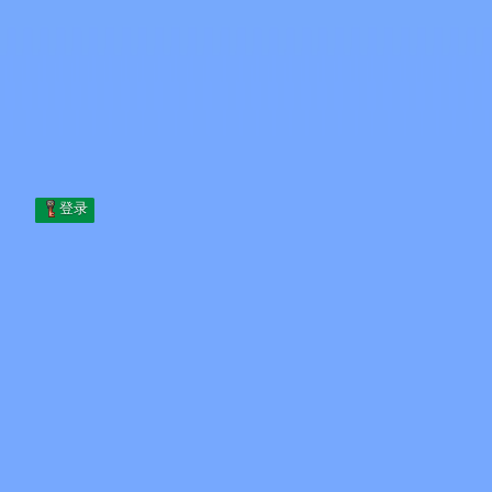
Skip to content
跳至内容
Minecraft.How
服务器
皮肤
论坛
博客
工具
登录
首页