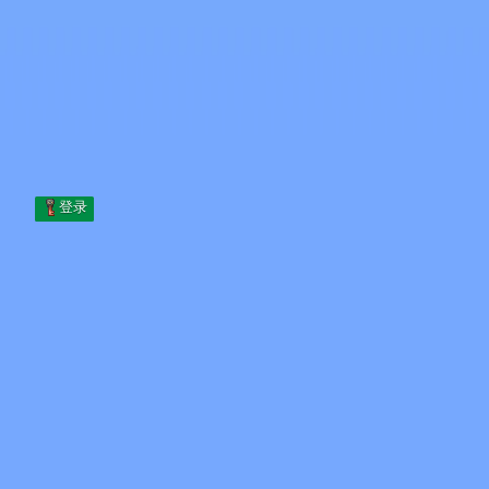
Skip to content
跳至内容
Minecraft.How
服务器
皮肤
论坛
博客
工具
登录
首页