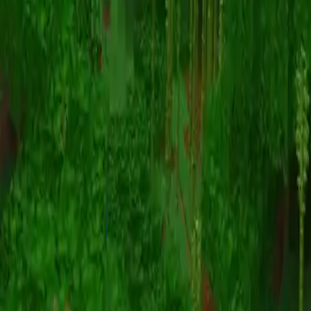
动画
(S I W R F V)