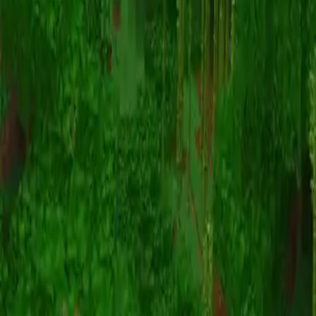
动画
(S I W R F V)