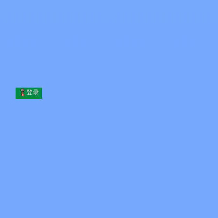
Skip to content
跳至内容
Minecraft.How
服务器
皮肤
论坛
博客
工具
登录
首页