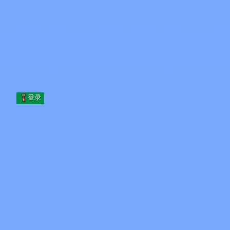
Skip to content
跳至内容
Minecraft.How
服务器
皮肤
论坛
博客
工具
登录
首页