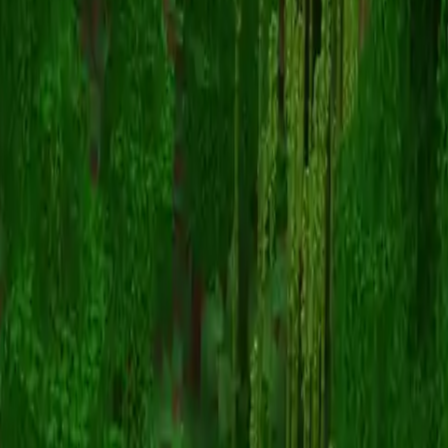
TheW0lfClaw
返回皮肤列表