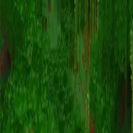
动画
(S I W R F V)