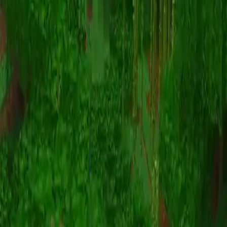
动画
(S I W R F V)