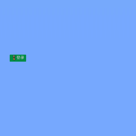
Skip to content
跳至内容
Minecraft.How
服务器
皮肤
论坛
博客
工具
登录
首页