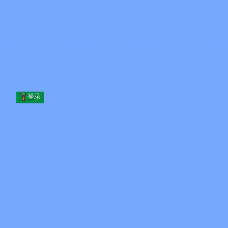
Skip to content
跳至内容
Minecraft.How
服务器
皮肤
论坛
博客
工具
登录
首页