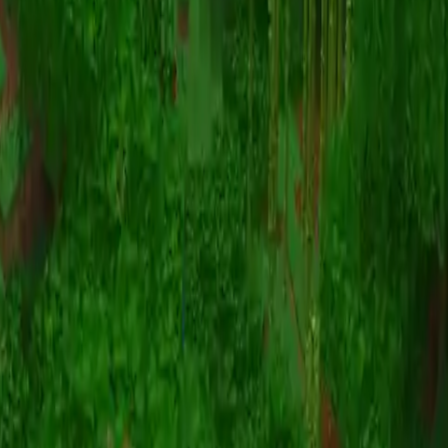
动画
(S I W R F V)