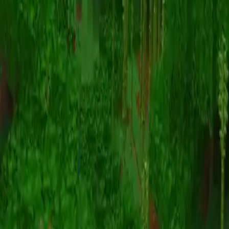
动画
(S I W R F V)