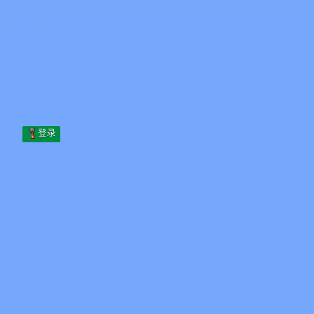
Skip to content
跳至内容
Minecraft.How
服务器
皮肤
论坛
博客
工具
登录
首页