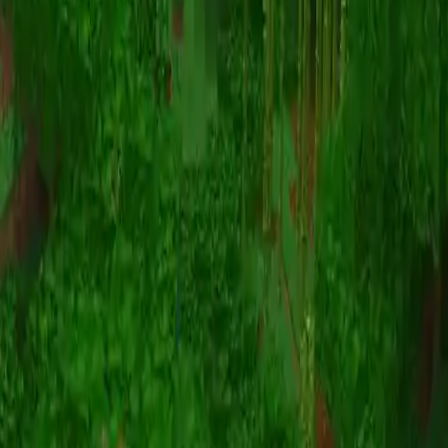
动画
(S I W R F V)