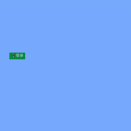
Skip to content
跳至内容
Minecraft.How
服务器
皮肤
论坛
博客
工具
登录
首页