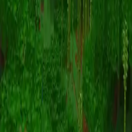
动画
(S I W R F V)