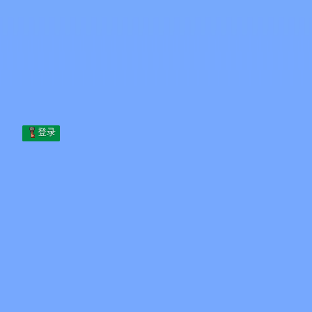
Skip to content
跳至内容
Minecraft.How
服务器
皮肤
论坛
博客
工具
登录
首页